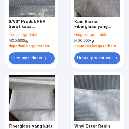
Tur Pabrik
Kontrol kualitas
0/90° Produk FRP
Kain Biaxial
Serat kaca
Fiberglass yang
Hubungi Kami
Penguatan Kain
kompatibel dengan
Harga:
negotiatable
Harga:
negotiatable
Biaxial Dengan
resin diperkuat
MOQ:
500kg
MOQ:
500kg
Lapisan Untaian yang
Menambahkan
Permintaan Penawaran
Diiris
Lapisan Mat Kaca
dapatkan harga terbaru
dapatkan harga terbaru
Untuk Membentuk
Combo Mat
Hubungi sekarang
Hubungi sekarang
Serbaguna
Tikar Jahitan Fiberglass
Fiberglass Combo Mat
Kain serat kaca unidirectional
Kain Biaxial Fiberglass
Kain Multi Axial
Fiberglass yang kuat
Vinyl Ester Resin