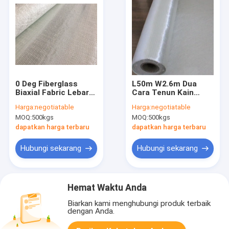
0 Deg Fiberglass
L50m W2.6m Dua
Biaxial Fabric Lebar
Cara Tenun Kain
150mm
Fiberglass Biaxial
Harga:
negotiatable
Harga:
negotiatable
Kekuatan Tarik
MOQ:
500kgs
MOQ:
500kgs
Tinggi
dapatkan harga terbaru
dapatkan harga terbaru
Hubungi sekarang
Hubungi sekarang
Hemat Waktu Anda
Biarkan kami menghubungi produk terbaik
dengan Anda.