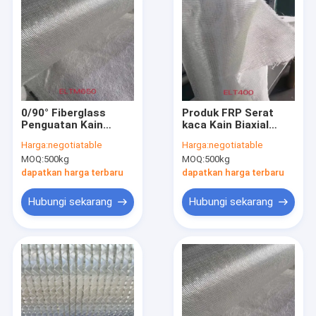
0/90° Fiberglass
Produk FRP Serat
Penguatan Kain
kaca Kain Biaxial
Biaxial Menambahkan
200g masing-masing
Harga:
negotiatable
Harga:
negotiatable
Lapisan Untaian Diiris
0/90° Lebar 1270mm
MOQ:
500kg
MOQ:
500kg
200g
dapatkan harga terbaru
dapatkan harga terbaru
Hubungi sekarang
Hubungi sekarang
Rumah
Produk
Tentang kami