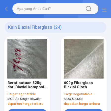
Kain Biaxial Fiberglass
(24)
Berat satuan 825g
600g Fiberglass
dari Biaxial komposit
Biaxial Cloth
fiberglass mat diikat
Harga:
negotiatable
Harga:
negotiatable
dengan setting
MOQ:
Air Dingin Bawaan
MOQ:
500KGS
bubuk, cetakan
produk FRP untuk
dapatkan harga terbaru
dapatkan harga terbaru
perlindungan baterai