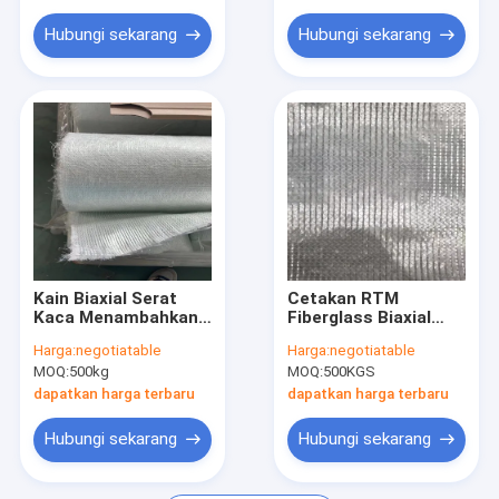
Hubungi sekarang
Hubungi sekarang
Kain Biaxial Serat
Cetakan RTM
Kaca Menambahkan
Fiberglass Biaxial
600g Untaian Diiris
Cloth 500g
Harga:
negotiatable
Harga:
negotiatable
Dengan Benang
MOQ:
500kg
MOQ:
500KGS
Pakaian Untuk
Membentuk Combo
dapatkan harga terbaru
dapatkan harga terbaru
Mat
Hubungi sekarang
Hubungi sekarang