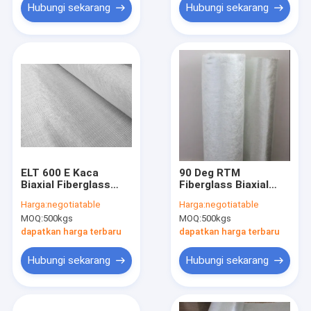
kendaraan energi
Hubungi sekarang
Hubungi sekarang
baru
ELT 600 E Kaca
90 Deg RTM
Biaxial Fiberglass
Fiberglass Biaxial
Mat Kain 1708
Fabric Tenunan
Harga:
negotiatable
Harga:
negotiatable
Polos
MOQ:
500kgs
MOQ:
500kgs
dapatkan harga terbaru
dapatkan harga terbaru
Hubungi sekarang
Hubungi sekarang