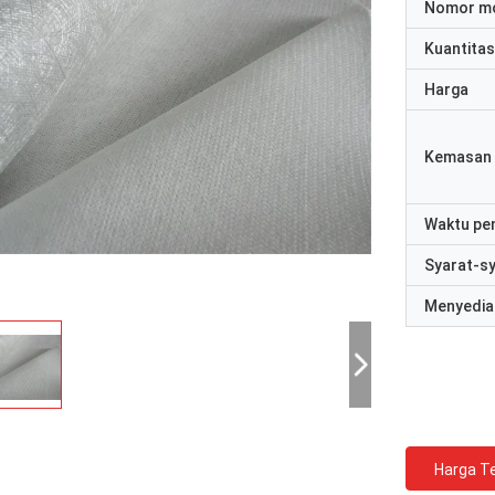
Nomor m
Kuantitas
Harga
Kemasan 
Waktu pe
Syarat-s
Menyedia
Harga Te