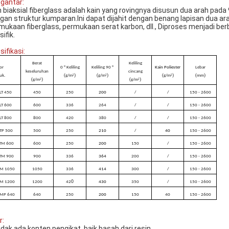
gantar:
n biaksial fiberglass adalah kain yang rovingnya disusun dua arah pada
gan struktur kumparan.Ini dapat dijahit dengan benang lapisan dua ara
mukaan fiberglass, permukaan serat karbon, dll., Diproses menjadi be
ifik.
sifikasi:
Berat
Keliling
or
0 ° Keliling
Keliling 90 °
Kain Poliester
Lebar
keseluruhan
cincang
(
)
(
)
(
)
(
)
uk.
g/m
g/m
g/m
mm
2
2
2
(
)
(
)
g/m
g/m
2
2
LT 450
450
250
200
/
/
150 - 2600
LT 600
600
336
264
/
/
150 - 2600
LT 800
800
420
380
/
/
150 - 2600
LTP 500
500
250
210
/
40
150 - 2600
TM 600
600
250
200
150
/
150 - 2600
TM 900
900
336
364
200
/
150 - 2600
TM 1050
1050
336
414
300
/
150 - 2600
0
TM 1200
1200
42
430
350
/
150 - 2600
TMP 640
640
250
200
150
40
150 - 2600
r:
idak ada konten pengikat, baik basah dari resin