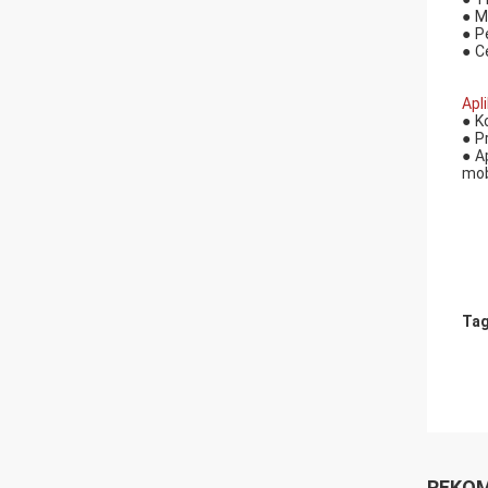
●
M
●
P
●
C
Apli
●
K
●
P
●
A
mobi
Tag
REKOM