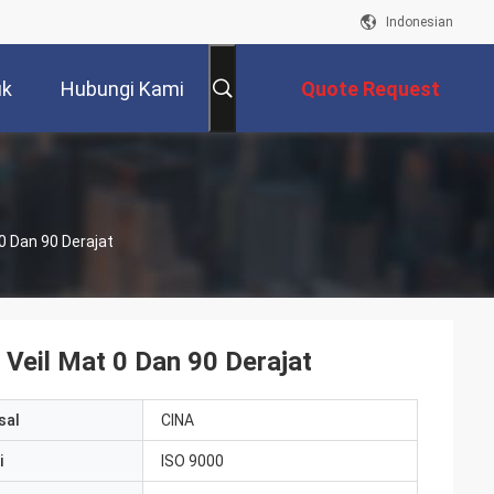
Indonesian
uk
Hubungi Kami
Quote Request
Suatu
 0 Dan 90 Derajat
 Veil Mat 0 Dan 90 Derajat
sal
CINA
i
ISO 9000