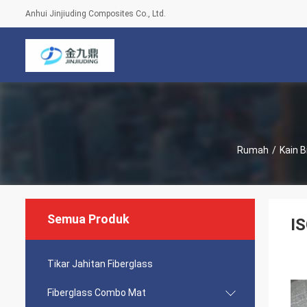
Anhui Jinjiuding Composites Co., Ltd.
Rumah
/
Kain B
Semua Produk
IS
Tikar Jahitan Fiberglass
Fiberglass Combo Mat