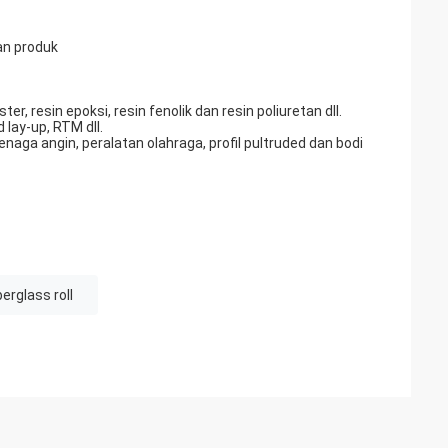
an produk
er, resin epoksi, resin fenolik dan resin poliuretan dll.
lay-up, RTM dll.
naga angin, peralatan olahraga, profil pultruded dan bodi
berglass roll