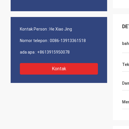
DE
Kontak Person :
He Xiao Jing
Nomor telepon :
0086-13913361518
bah
ada apa :
+8613915950078
Tek
Kontak
Da
Men