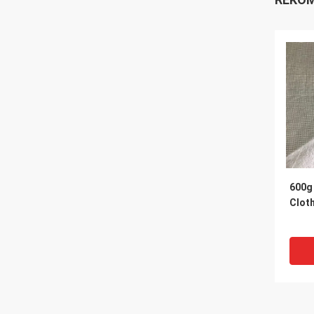
600g 
Clot