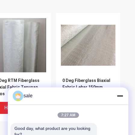
Deg RTM Fiberglass
0 Deg Fiberglass Biaxial
xial Fabric Tenunan
Fabric Lebar 150mm
los
sale
Harga Terbaik
Harga Terbaik
7:27 AM
Good day, what product are you looking 
for?