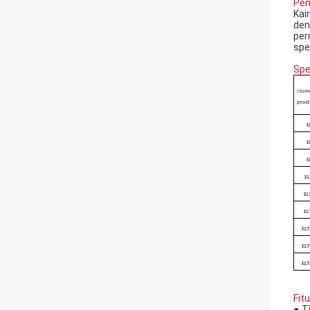
Pen
Kai
den
per
spes
Spe
Nom
prod
E
E
E
E
EL
EL
EL
EL
EL
Fitu
●
T