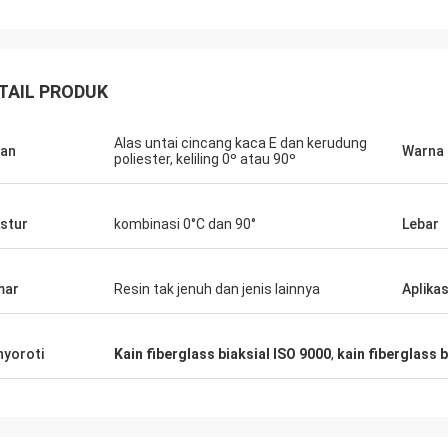
TAIL PRODUK
Alas untai cincang kaca E dan kerudung
an
Warna
poliester, keliling 0º atau 90º
stur
kombinasi 0°C dan 90°
Lebar
mar
Resin tak jenuh dan jenis lainnya
Aplikas
yoroti
Kain fiberglass biaksial ISO 9000
,
kain fiberglass b