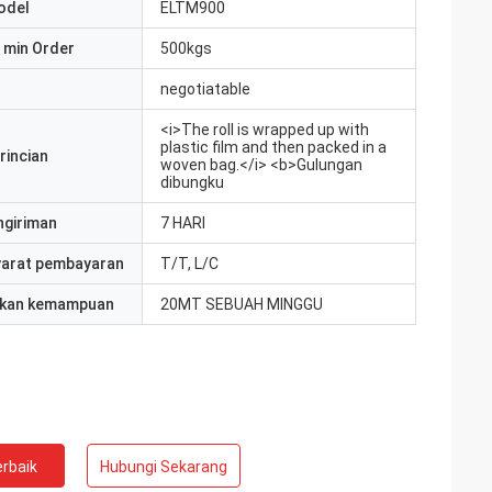
odel
ELTM900
 min Order
500kgs
negotiatable
<i>The roll is wrapped up with
plastic film and then packed in a
rincian
woven bag.</i> <b>Gulungan
dibungku
ngiriman
7 HARI
yarat pembayaran
T/T, L/C
kan kemampuan
20MT SEBUAH MINGGU
rbaik
Hubungi Sekarang