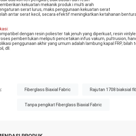
emberikan kekuatan mekanik produk i multi arah
engaturan serat lurus, maks.penggunaan kekuatan serat
elah antar serat kecil, secara efektif meningkatkan ketahanan bentur
kasi:
ompatibel dengan resin poliester tak jenuh yang diperkuat, resin vinlylest
roses pembentukan meliputi pencetakan infus vakum, pultrusion, hand 
plikasi penggunaan akhir yang umum adalah lambung kapal FRP, bilah te
l, dll.
:
Fiberglass Biaxial Fabric
Rajutan 1708 biaksial fi
Tanpa pengikat Fiberglass Biaxial Fabric
ENDASI PRODUK