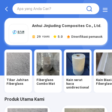
Anhui Jinjiuding Composites Co., Ltd.
29
5.0
Diverifikasi pemasok
YEARS
Tikar Jahitan
Fiberglass
Kain serat
Kain Biaxi
Fiberglass
Combo Mat
kaca
Fiberglas
unidirectional
Produk Utama Kami