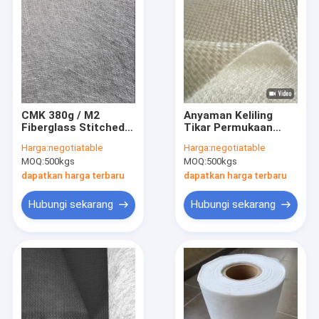
CMK 380g / M2
Anyaman Keliling
Fiberglass Stitched
Tikar Permukaan
Mat Resin Tak Jenuh
Fiberglass Dijahit
Harga:
negotiatable
Harga:
negotiatable
Untuk Tangki
600g / M2 EMKW 800
MOQ:
500kgs
MOQ:
500kgs
Penyimpanan
900
dapatkan harga terbaru
dapatkan harga terbaru
Hubungi sekarang
Hubungi sekarang