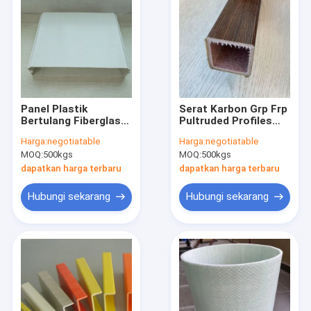
Panel Plastik
Serat Karbon Grp Frp
Bertulang Fiberglass
Pultruded Profiles
Berongga Bangunan
Polyester
Harga:
negotiatable
Harga:
negotiatable
Anti UV
Nonmagnetic
MOQ:
500kgs
MOQ:
500kgs
63x6.3mm
dapatkan harga terbaru
dapatkan harga terbaru
Hubungi sekarang
Hubungi sekarang