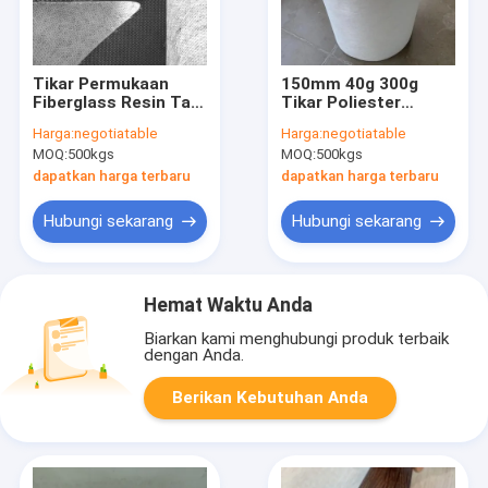
Tikar Permukaan
150mm 40g 300g
Fiberglass Resin Tak
Tikar Poliester
Jenuh 3200mm 320g
Bertulang Tahan UV
Harga:
negotiatable
Harga:
negotiatable
330g 480g Carbon
Fiberglass Cincang
MOQ:
500kgs
MOQ:
500kgs
Fiber Veil
dapatkan harga terbaru
dapatkan harga terbaru
Hubungi sekarang
Hubungi sekarang
Hemat Waktu Anda
Biarkan kami menghubungi produk terbaik
dengan Anda.
Berikan Kebutuhan Anda