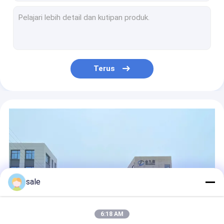
Tenunan Polos RTM 1708 Fiberglass Biaxial Fabric ELTM450 Untuk Hand Lay Up
Suku Cadang Otomotif C Kaca Fiberglass Woven Keliling Kain Isolasi EWR600
550g 650g Fiberglass Woven Roving Roll GRP Twill Weave Fabric
E Glass 20 Oz 6 Oz Fiberglass Cloth Untuk Kapal ISO 9000 Kekuatan Tarik Tinggi
Woven Fiberglass Surface Mat E Glass 600g 400g 800g Untuk Produk FRP
Terus
Tikar Permukaan Fiberglass Rajutan Dan Dijahit Memperkuat 800g / M2 Fiberglass Mat Roll
EMKW 700 400g/M2 Fiberglass Surface Mat E Glass Woven Keliling 2400mm
Tangki Penyimpanan Kain Fiberglass Tipis 3m 6 Ons Ketegangan Tinggi
Kekuatan Tinggi E Glass Fiberglass Woven Fabric EWR 400gsm tenunan polos dengan arah lungsin dan pakan
Tenunan Polos C Kaca Fiberglass Anyaman Anyaman 600gsm Lebar 670mm
sale
6:18 AM