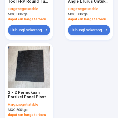
Tool FRP Round Tube
Angle L lurus Untuk
Tur Pabrik
Permukaan Halus
isolasi FRP, derajat
Harga:
negotiatable
Harga:
negotiatable
Multicolor 1.5m
GPO-3
MOQ:
500kgs
MOQ:
500kgs
Kontrol kualitas
dapatkan harga terbaru
dapatkan harga terbaru
Hubungi Kami
Hubungi sekarang
Hubungi sekarang
Permintaan Penawaran
Tikar Jahitan Fiberglass
Fiberglass Combo Mat
Kain serat kaca unidirectional
2 × 2 Permukaan
Partikel Panel Plastik
Kain Biaxial Fiberglass
Diperkuat Fiberglass
Harga:
negotiatable
Hitam
Kain Multi Axial
MOQ:
500kgs
dapatkan harga terbaru