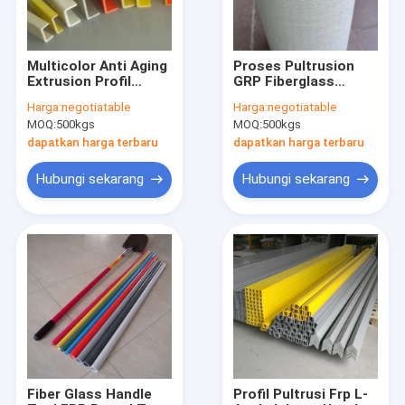
Multicolor Anti Aging
Proses Pultrusion
Extrusion Profil
GRP Fiberglass
Konstruksi Saluran
Tubes Diameter
Harga:
negotiatable
Harga:
negotiatable
FRP U
Besar Pultruded High
MOQ:
500kgs
MOQ:
500kgs
Tensile
dapatkan harga terbaru
dapatkan harga terbaru
Hubungi sekarang
Hubungi sekarang
Rumah
Produk
Tentang kami
Fiber Glass Handle
Profil Pultrusi Frp L-