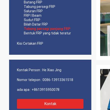
Batang FRP
Tabung persegi FRP
Saluran FRP
FRP I Beam
Sudut FRP
Bilah Datar FRP
Tabung persegi panjang FRP
Bentuk FRP yang tidak teratur
Kisi Cetakan FRP
Kontak Person :
He Xiao Jing
Nomor telepon :
0086-13913361518
ada apa :
+8613915950078
Kontak