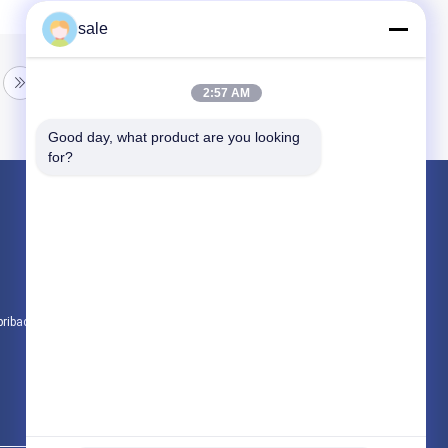
sale
2:57 AM
Good day, what product are you looking 
for?
Produk
Tikar Jahitan Fiberglass
Fiberglass Combo Mat
Kain serat kaca unidirectional
pribadi
Semua kategori