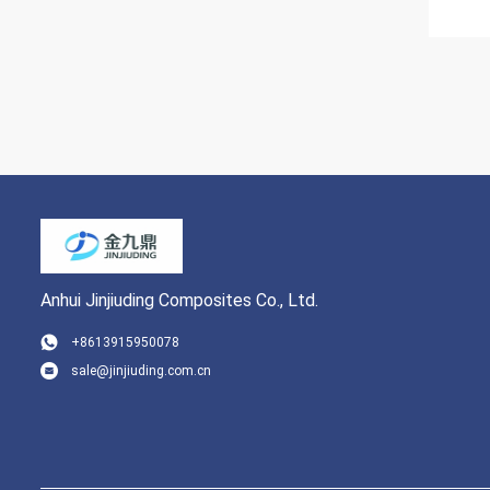
Anhui Jinjiuding Composites Co., Ltd.
+8613915950078
sale@jinjiuding.com.cn