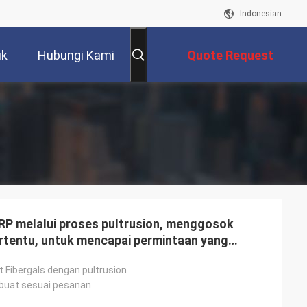
Indonesian
uk
Hubungi Kami
Quote Request
Suatu
P
RP melalui proses pultrusion, menggosok
rtentu, untuk mencapai permintaan yang
usan permukaan dan tampilan yang bagus
at Fibergals dengan pultrusion
dibuat sesuai pesanan