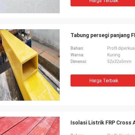
Harga Terbaik
Tabung persegi panjang FR
Bahan:
Profil diperku
Warna:
Kuning
Dimensi:
52x32x5mm
Harga Terbaik
Isolasi Listrik FRP Cros