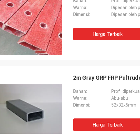
Bahan:
Profil diperku
Warna:
Dipesan oleh 
Dimensi:
Dipesan oleh 
Harga Terbaik
2m Gray GRP FRP Pultrude
Bahan:
Profil diperku
Warna:
Abu-abu
Dimensi:
52x32x5mm
Harga Terbaik