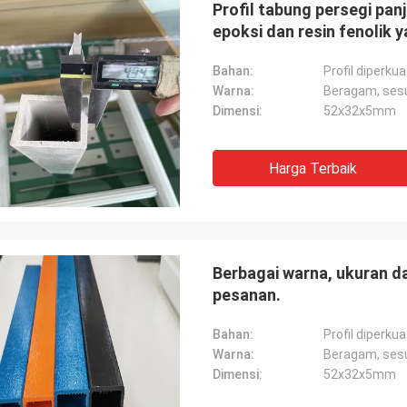
Profil tabung persegi pan
epoksi dan resin fenolik 
Bahan:
Profil diperku
Warna:
Beragam, ses
Dimensi:
52x32x5mm
Harga Terbaik
Berbagai warna, ukuran da
pesanan.
Bahan:
Profil diperku
Warna:
Beragam, ses
Dimensi:
52x32x5mm