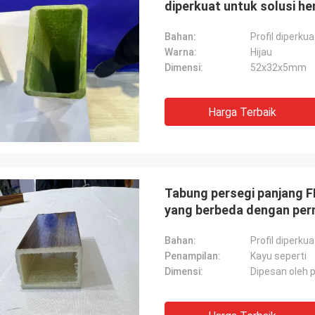
diperkuat untuk solusi h
Bahan:
Profil diperku
Warna:
Hijau
Dimensi:
52x32x5mm
Harga Terbaik
Tabung persegi panjang F
yang berbeda dengan per
Bahan:
Profil diperku
Penampilan:
Kayu seperti
Dimensi:
Dipesan oleh 