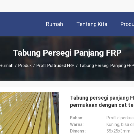
Rumah
Tentang Kita
Prod
Tabung Persegi Panjang FRP
Rumah
/
Produk
/
Profil Pultruded FRP
/
Tabung Persegi Panjang FR
Tabung persegi panjang F
permukaan dengan cat te
sangat tinggi pada kehal
Bahan:
Profil diperku
Warna:
Kuning, bisa 
Dimensi:
55x25x3mm