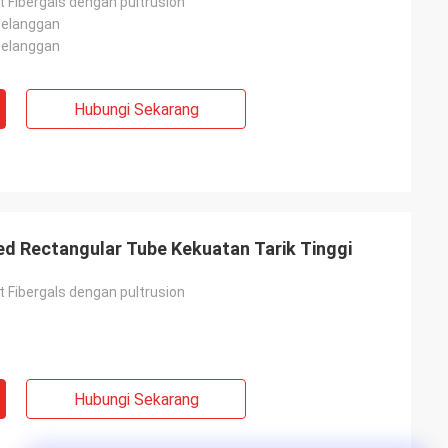
at Fibergals dengan pultrusion
pelanggan
pelanggan
Hubungi Sekarang
d Rectangular Tube Kekuatan Tarik Tinggi
at Fibergals dengan pultrusion
Hubungi Sekarang