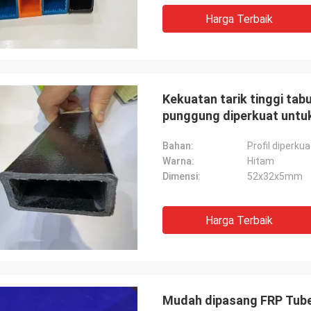
Harga Terbaik
Kekuatan tarik tinggi tab
punggung diperkuat untuk
Bahan:
Profil diperku
Warna:
Hitam
Dimensi:
52x32x5mm
Harga Terbaik
Mudah dipasang FRP Tube