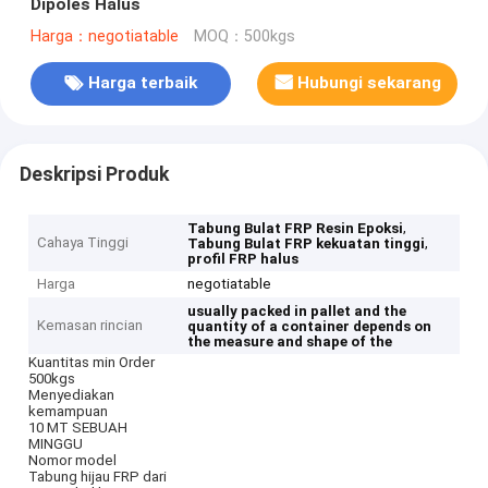
Dipoles Halus
Harga：negotiatable
MOQ：500kgs
Harga terbaik
Hubungi sekarang
Deskripsi Produk
,
Tabung Bulat FRP Resin Epoksi
Cahaya Tinggi
,
Tabung Bulat FRP kekuatan tinggi
profil FRP halus
Harga
negotiatable
usually packed in pallet and the
Kemasan rincian
quantity of a container depends on
the measure and shape of the
Kuantitas min Order
500kgs
Menyediakan
kemampuan
10 MT SEBUAH
MINGGU
Nomor model
Tabung hijau FRP dari