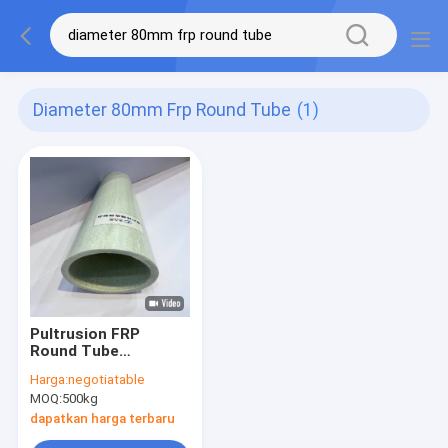
Diameter 80mm Frp Round Tube
(1)
Pultrusion FRP
Round Tube
Diameter 80mm
Harga:
negotiatable
Dengan Biaxial
MOQ:
500kg
Combo Mat Wrapping
Surface di Luar
dapatkan harga terbaru