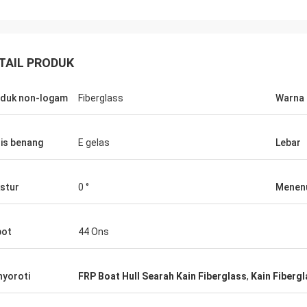
TAIL PRODUK
duk non-logam
Fiberglass
Warna
is benang
E gelas
Lebar
stur
0 °
Menen
bot
44 Ons
yoroti
FRP Boat Hull Searah Kain Fiberglass
,
Kain Fibergl