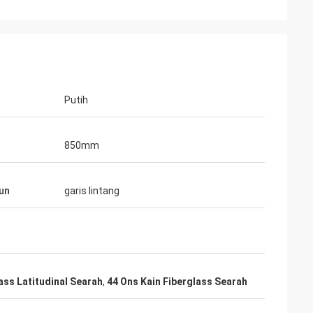
Putih
850mm
un
garis lintang
ass Latitudinal Searah
,
44 Ons Kain Fiberglass Searah