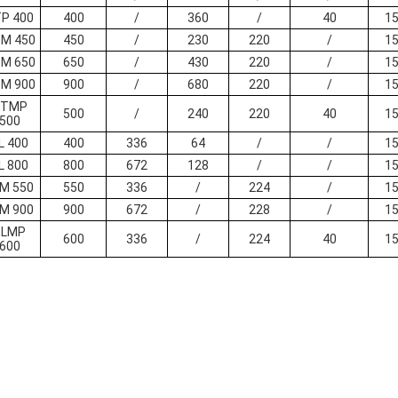
P 400
400
/
360
/
40
15
M 450
450
/
230
220
/
15
M 650
650
/
430
220
/
15
M 900
900
/
680
220
/
15
ETMP
500
/
240
220
40
15
500
L 400
400
336
64
/
/
15
L 800
800
672
128
/
/
15
M 550
550
336
/
224
/
15
M 900
900
672
/
228
/
15
ELMP
600
336
/
224
40
15
600