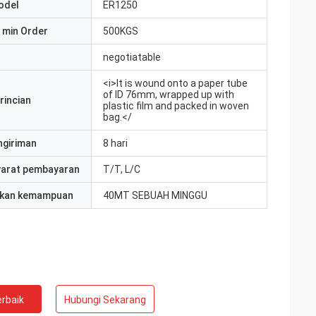
odel
ER1250
 min Order
500KGS
negotiatable
<i>It is wound onto a paper tube
of ID 76mm, wrapped up with
rincian
plastic film and packed in woven
bag.</
ngiriman
8 hari
yarat pembayaran
T/T, L/C
kan kemampuan
40MT SEBUAH MINGGU
rbaik
Hubungi Sekarang