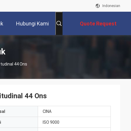
Indonesian
uk
Hubungi Kami
Quote Request
Suatu
uk
itudinal 44 Ons
itudinal 44 Ons
sal
CINA
i
ISO 9000