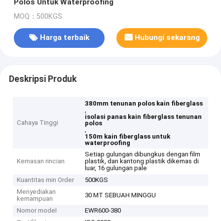
Polos Untuk Waterproofing
MOQ：500KGS
Harga terbaik
Hubungi sekarang
Deskripsi Produk
380mm tenunan polos kain fiberglass
,
isolasi panas kain fiberglass tenunan
Cahaya Tinggi
polos
,
150m kain fiberglass untuk
waterproofing
Setiap gulungan dibungkus dengan film
Kemasan rincian
plastik, dan kantong plastik dikemas di
luar, 16 gulungan pale
Kuantitas min Order
500KGS
Menyediakan
30 MT SEBUAH MINGGU
kemampuan
Nomor model
EWR600-380