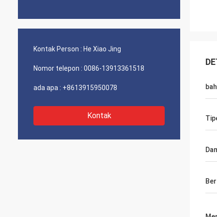
Kontak Person :
He Xiao Jing
DE
Nomor telepon :
0086-13913361518
bah
ada apa :
+8613915950078
Kontak
Tipe
Da
Ber
Men