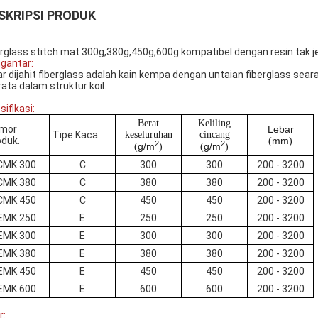
SKRIPSI PRODUK
erglass stitch mat 300g,380g,450g,600g kompatibel dengan resin tak jen
gantar:
ar dijahit fiberglass adalah kain kempa dengan untaian fiberglass sea
ata dalam struktur koil.
sifikasi:
Berat
Keliling
mor
Lebar
Tipe Kaca
keseluruhan
cincang
oduk.
mm
(
)
2
2
g/m
g/m
(
)
(
)
CMK 300
C
300
300
200 - 3200
CMK 380
C
380
380
200 - 3200
CMK 450
C
450
450
200 - 3200
EMK 250
E
250
250
200 - 3200
EMK 300
E
300
300
200 - 3200
EMK 380
E
380
380
200 - 3200
EMK 450
E
450
450
200 - 3200
EMK 600
E
600
600
200 - 3200
r: