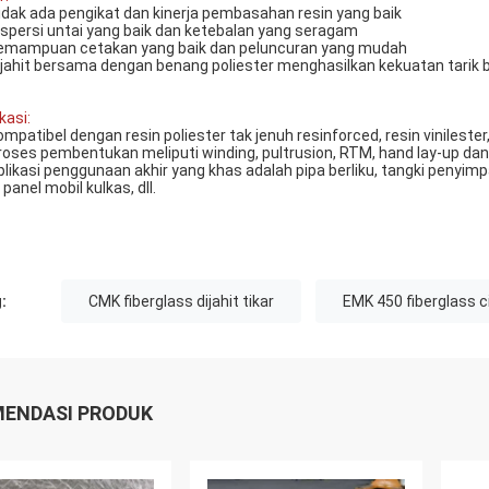
idak ada pengikat dan kinerja pembasahan resin yang baik
ispersi untai yang baik dan ketebalan yang seragam
emampuan cetakan yang baik dan peluncuran yang mudah
ijahit bersama dengan benang poliester menghasilkan kekuatan tarik 
kasi:
ompatibel dengan resin poliester tak jenuh resinforced, resin vinilester, 
roses pembentukan meliputi winding, pultrusion, RTM, hand lay-up dan l
plikasi penggunaan akhir yang khas adalah pipa berliku, tangki penyimp
panel mobil kulkas, dll.
:
CMK fiberglass dijahit tikar
EMK 450 fiberglass c
ENDASI PRODUK