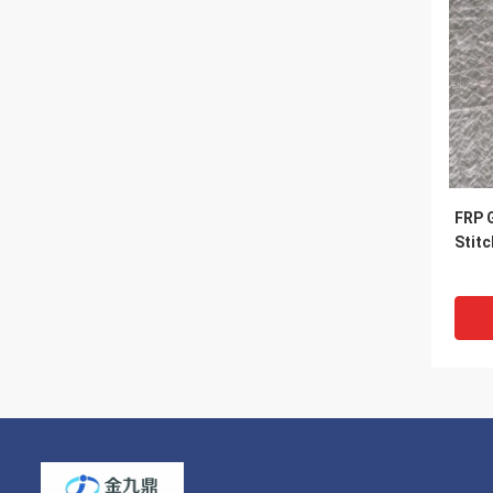
FRP G
Stitc