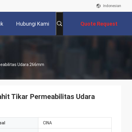
Indonesian
uk
Hubungi Kami
Quote Request
Suatu
rmeabilitas Udara 266mm
hit Tikar Permeabilitas Udara
sal
CINA