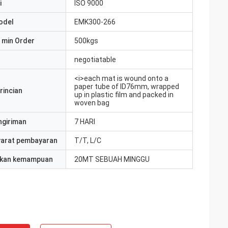
i
ISO 9000
odel
EMK300-266
 min Order
500kgs
negotiatable
<i>each mat is wound onto a
paper tube of ID76mm, wrapped
rincian
up in plastic film and packed in
woven bag
ngiriman
7 HARI
yarat pembayaran
T/T, L/C
kan kemampuan
20MT SEBUAH MINGGU