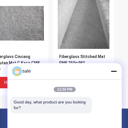
erglass Cincang
Fiberglass Stitched Mat
utan Mat C Kaca CMK
EMK 250g/M2
0
sale
Harga Terbaik
Harga Terbaik
12:50 PM
Good day, what product are you looking 
for?
Produk