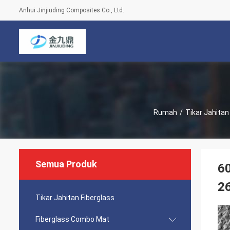
Anhui Jinjiuding Composites Co., Ltd.
Rumah
/
Tikar Jahitan
Semua Produk
60
2
Tikar Jahitan Fiberglass
Fiberglass Combo Mat