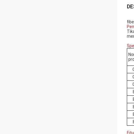
DE
fib
Pen
Tik
mer
Spe
No
pr
Fitu