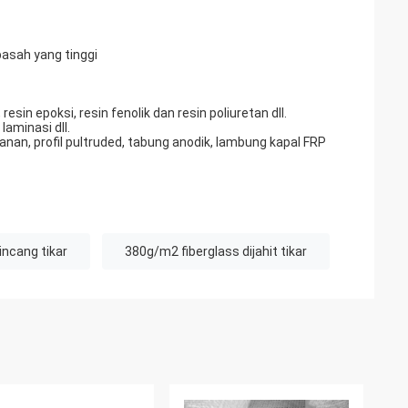
basah yang tinggi
resin epoksi, resin fenolik dan resin poliuretan dll.
aminasi dll.
anan, profil pultruded, tabung anodik, lambung kapal FRP
incang tikar
380g/m2 fiberglass dijahit tikar