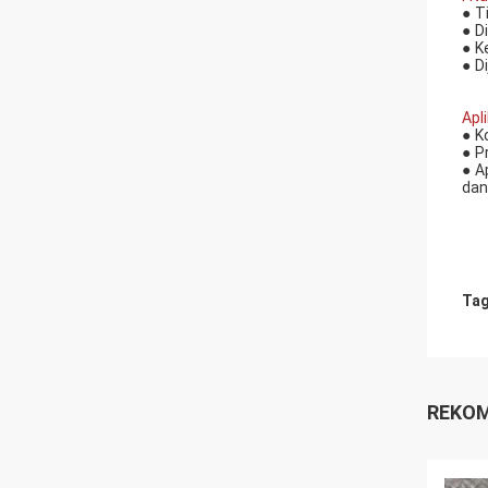
●
T
●
D
●
K
●
D
Apli
●
K
●
P
●
A
dan 
Tag
REKOM