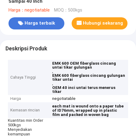
Sampai 40 Inch
Harga：negotiatable
MOQ：500kgs
Harga terbaik
Hubungi sekarang
Deskripsi Produk
EMK 600 OEM fiberglass cincang
untai tikar gulungan
,
EMK 600 fiberglass cincang gulungan
Cahaya Tinggi
tikar untai
,
OEM 40 inci untai terus menerus
tikar
Harga
negotiatable
each mat is wound onto a paper tube
Kemasan rincian
of ID76mm, wrapped up in plastic
film and packed in woven bag
Kuantitas min Order
500kgs
Menyediakan
kemampuan