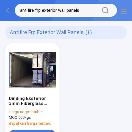
Antifire Frp Exterior Wall Panels
(1)
Dinding Eksterior
3mm Fiberglass
Reinforced Plastic
Harga:
negotiatable
Panel Antifire
MOQ:
500kgs
100x2mm
dapatkan harga terbaru